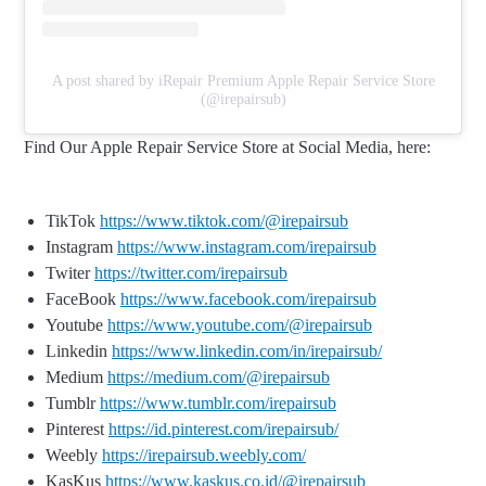
A post shared by iRepair Premium Apple Repair Service Store
(@irepairsub)
Find Our Apple Repair Service Store at Social Media, here:
TikTok
https://www.tiktok.com/@irepairsub
Instagram
https://www.instagram.com/irepairsub
Twiter
https://twitter.com/irepairsub
FaceBook
https://www.facebook.com/irepairsub
Youtube
https://www.youtube.com/@irepairsub
Linkedin
https://www.linkedin.com/in/irepairsub/
Medium
https://medium.com/@irepairsub
Tumblr
https://www.tumblr.com/irepairsub
Pinterest
https://id.pinterest.com/irepairsub/
Weebly
https://irepairsub.weebly.com/
KasKus
https://www.kaskus.co.id/@irepairsub