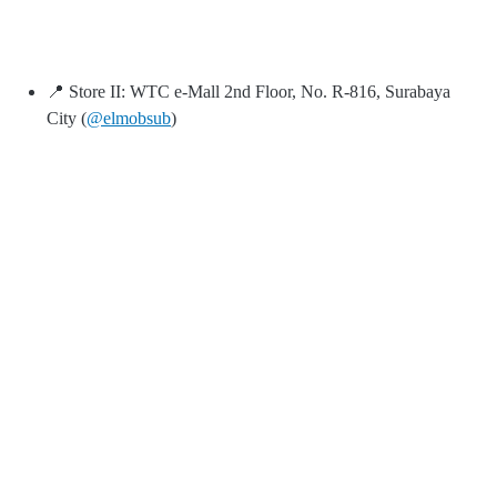
📍 Store II: WTC e-Mall 2nd Floor, No. R-816, Surabaya
City (
@elmobsub
)