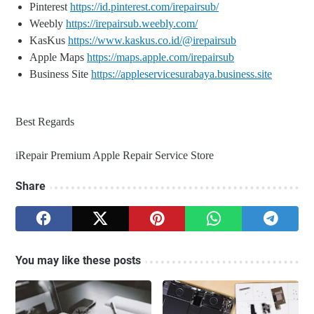
Pinterest
https://id.pinterest.com/irepairsub/
Weebly
https://irepairsub.weebly.com/
KasKus
https://www.kaskus.co.id/@irepairsub
Apple Maps
https://maps.apple.com/irepairsub
Business Site
https://appleservicesurabaya.business.site
Best Regards
iRepair Premium Apple Repair Service Store
Share
You may like these posts