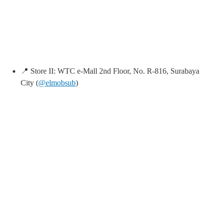
📍 Store II: WTC e-Mall 2nd Floor, No. R-816, Surabaya
City (
@elmobsub
)