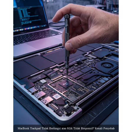
MacBook Trackpad Tidak Berfungsi atau Klik Tidak Responsif? Kenali Penyebab