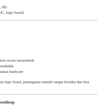
 dll)
, logic board)
istem secara menyeluruh
 mendadak
usakan hardware
tau logic board, penanganan mandiri sangat berisiko dan bisa
ootloop