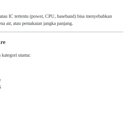
s, atau IC tertentu (power, CPU, baseband) bisa menyebabkan
rkena air, atau pemakaian jangka panjang.
re
a kategori utama:
e
S