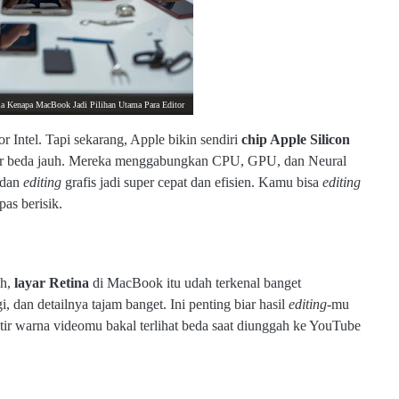
ia Kenapa MacBook Jadi Pilihan Utama Para Editor
r Intel. Tapi sekarang, Apple bikin sendiri
chip Apple Silicon
bener beda jauh. Mereka menggabungkan CPU, GPU, dan Neural
 dan
editing
grafis jadi super cepat dan efisien. Kamu bisa
editing
pas berisik.
ah,
layar Retina
di MacBook itu udah terkenal banget
, dan detailnya tajam banget. Ini penting biar hasil
editing
-mu
watir warna videomu bakal terlihat beda saat diunggah ke YouTube