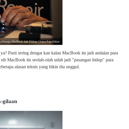
ia Kenapa MacBook Jadi Pilihan Utama Para Editor
 ya? Pasti sering dengar kan kalau MacBook itu jadi andalan para
pa sih MacBook itu seolah-olah udah jadi "pasangan hidup" para
eberapa alasan teknis yang bikin dia unggul.
a-gilaan