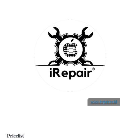
www.irepair.co.id
Pricelist