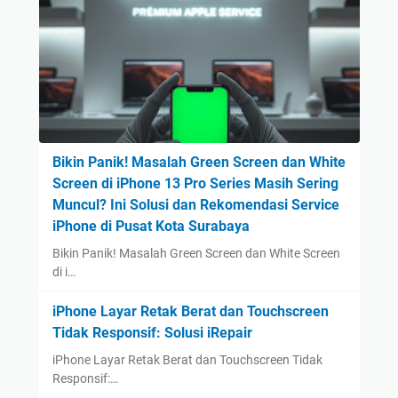
Bikin Panik! Masalah Green Screen dan White
Screen di iPhone 13 Pro Series Masih Sering
Muncul? Ini Solusi dan Rekomendasi Service
iPhone di Pusat Kota Surabaya
Bikin Panik! Masalah Green Screen dan White Screen
di i…
iPhone Layar Retak Berat dan Touchscreen
Tidak Responsif: Solusi iRepair
iPhone Layar Retak Berat dan Touchscreen Tidak
Responsif:…