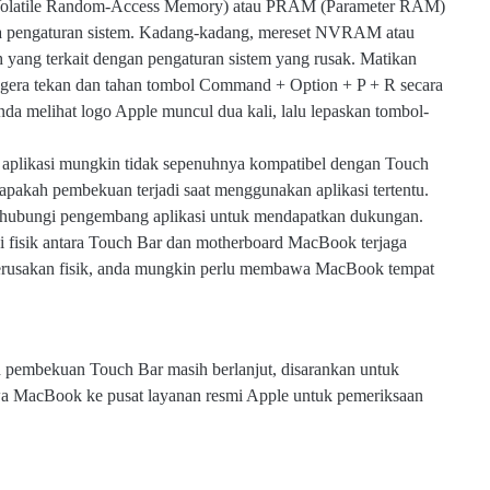
latile Random-Access Memory) atau PRAM (Parameter RAM)
pa pengaturan sistem. Kadang-kadang, mereset NVRAM atau
ng terkait dengan pengaturan sistem yang rusak. Matikan
gera tekan dan tahan tombol Command + Option + P + R secara
da melihat logo Apple muncul dua kali, lalu lepaskan tombol-
 aplikasi mungkin tidak sepenuhnya kompatibel dengan Touch
apakah pembekuan terjadi saat menggunakan aplikasi tertentu.
atau hubungi pengembang aplikasi untuk mendapatkan dukungan.
si fisik antara Touch Bar dan motherboard MacBook terjaga
 kerusakan fisik, anda mungkin perlu membawa MacBook tempat
h pembekuan Touch Bar masih berlanjut, disarankan untuk
 MacBook ke pusat layanan resmi Apple untuk pemeriksaan