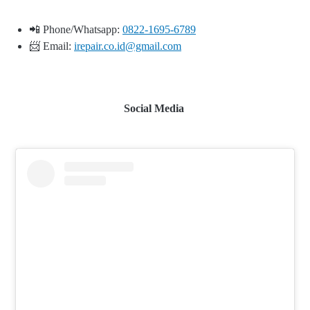
📲 Phone/Whatsapp:
0822-1695-6789
📨 Email:
irepair.co.id@gmail.com
Social Media