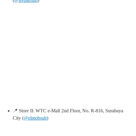
(
@irepairsub
)
📍 Store II: WTC e-Mall 2nd Floor, No. R-816, Surabaya
City (
@elmobsub
)