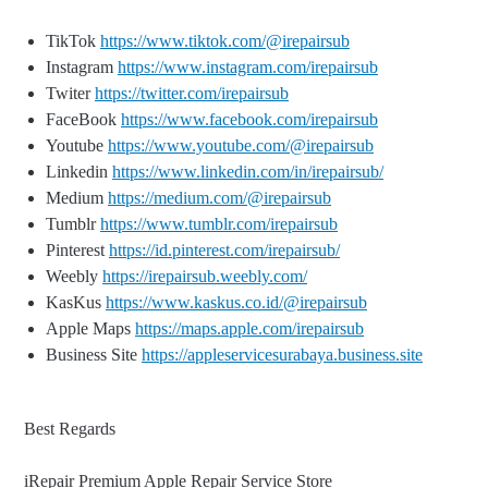
TikTok
https://www.tiktok.com/@irepairsub
Instagram
https://www.instagram.com/irepairsub
Twiter
https://twitter.com/irepairsub
FaceBook
https://www.facebook.com/irepairsub
Youtube
https://www.youtube.com/@irepairsub
Linkedin
https://www.linkedin.com/in/irepairsub/
Medium
https://medium.com/@irepairsub
Tumblr
https://www.tumblr.com/irepairsub
Pinterest
https://id.pinterest.com/irepairsub/
Weebly
https://irepairsub.weebly.com/
KasKus
https://www.kaskus.co.id/@irepairsub
Apple Maps
https://maps.apple.com/irepairsub
Business Site
https://appleservicesurabaya.business.site
Best Regards
iRepair Premium Apple Repair Service Store