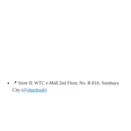
📍 Store II: WTC e-Mall 2nd Floor, No. R-816, Surabaya
City (
@elmobsub
)