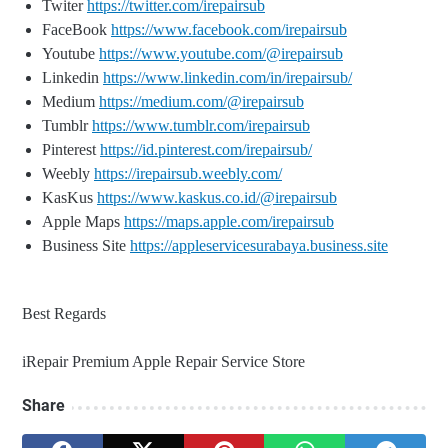
Twiter
https://twitter.com/irepairsub
FaceBook
https://www.facebook.com/irepairsub
Youtube
https://www.youtube.com/@irepairsub
Linkedin
https://www.linkedin.com/in/irepairsub/
Medium
https://medium.com/@irepairsub
Tumblr
https://www.tumblr.com/irepairsub
Pinterest
https://id.pinterest.com/irepairsub/
Weebly
https://irepairsub.weebly.com/
KasKus
https://www.kaskus.co.id/@irepairsub
Apple Maps
https://maps.apple.com/irepairsub
Business Site
https://appleservicesurabaya.business.site
Best Regards
iRepair Premium Apple Repair Service Store
Share