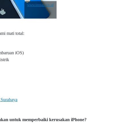
www.irepair.co.id
mi mati total:
mbaruan iOS)
istrik
 Surabaya
hkan untuk memperbaiki kerusakan iPhone?